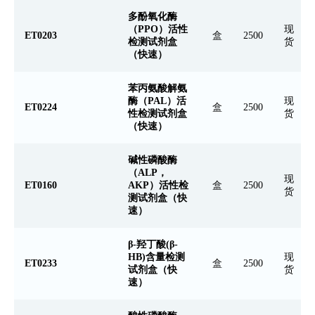
多酚氧化酶
（PPO）活性
现
ET0203
盒
2500
检测试剂盒
货
（快速）
苯丙氨酸解氨
酶（PAL）活
现
ET0224
盒
2500
性检测试剂盒
货
（快速）
碱性磷酸酶
（ALP，
现
ET0160
AKP）活性检
盒
2500
货
测试剂盒（快
速）
β-羟丁酸(β-
HB)含量检测
现
ET0233
盒
2500
试剂盒（快
货
速）