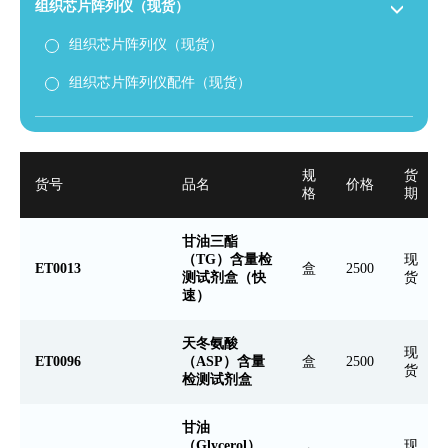
组织芯片阵列仪（现货）
组织芯片阵列仪（现货）
组织芯片阵列仪配件（现货）
规
货
货号
品名
价格
格
期
甘油三酯
（TG）含量检
现
ET0013
盒
2500
测试剂盒（快
货
速）
天冬氨酸
现
ET0096
（ASP）含量
盒
2500
货
检测试剂盒
甘油
（Glycerol）
现